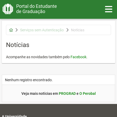
Portal do Estudante
Toggle
de Graduação
Serviços sem Autenticação
Notícias
Notícias
Acompanhe as novidades também pelo
Facebook
.
Nenhum registro encontrado.
Veja mais notícias em
PROGRAD
e
O Perobal
A Universidade