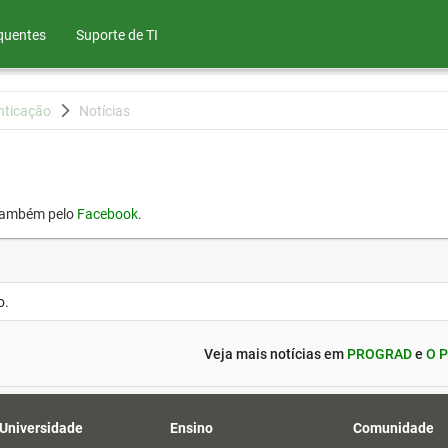
quentes
Suporte de TI
nticação
Notícias
também pelo
Facebook
.
o.
Veja mais notícias em
PROGRAD
e
O P
 Universidade
Ensino
Comunidade