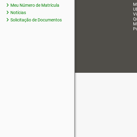
M
Meu Número de Matrícula
U
Notícias
V
Q
Solicitação de Documentos
M
Po