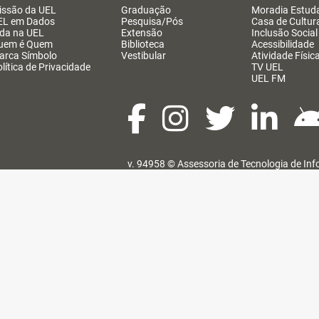
issão da UEL
Graduação
Moradia Estuda
EL em Dados
Pesquisa/Pós
Casa de Cultur
ida na UEL
Extensão
Inclusão Social
uem é Quem
Biblioteca
Acessibilidade
arca Símbolo
Vestibular
Atividade Físic
lítica de Privacidade
TV UEL
UEL FM
v. 94958 ©
Assessoria de Tecnologia de In