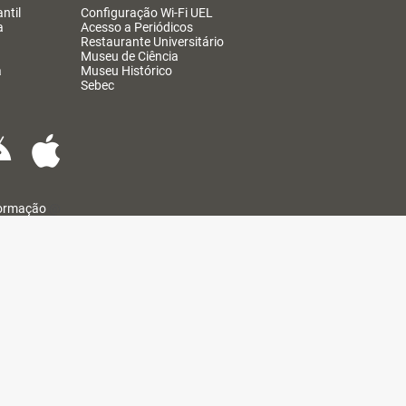
ntil
Configuração Wi-Fi UEL
a
Acesso a Periódicos
Restaurante Universitário
Museu de Ciência
a
Museu Histórico
Sebec
formação
@