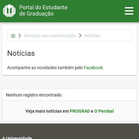
Portal do Estudante
Toggle
de Graduação
Serviços sem Autenticação
Notícias
Notícias
Acompanhe as novidades também pelo
Facebook
.
Nenhum registro encontrado.
Veja mais notícias em
PROGRAD
e
O Perobal
A Universidade