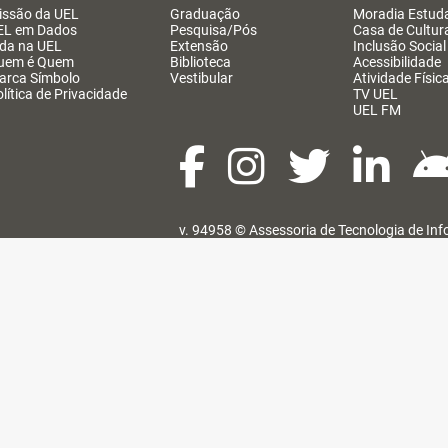
issão da UEL
Graduação
Moradia Estuda
EL em Dados
Pesquisa/Pós
Casa de Cultur
ida na UEL
Extensão
Inclusão Social
uem é Quem
Biblioteca
Acessibilidade
arca Símbolo
Vestibular
Atividade Físic
lítica de Privacidade
TV UEL
UEL FM
v. 94958 ©
Assessoria de Tecnologia de In