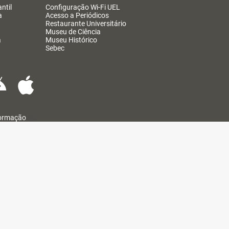
ntil
Configuração Wi-Fi UEL
a
Acesso a Periódicos
Restaurante Universitário
Museu de Ciência
a
Museu Histórico
Sebec
formação
@