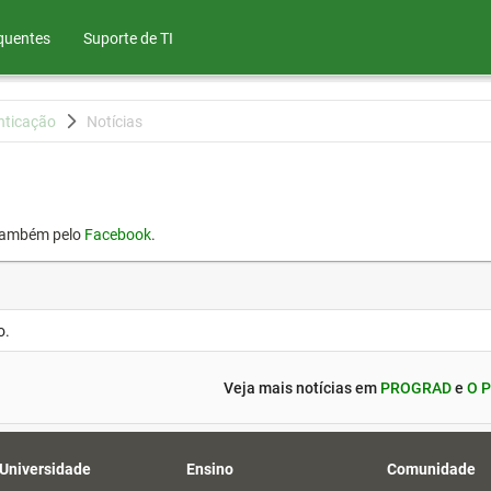
quentes
Suporte de TI
nticação
Notícias
também pelo
Facebook
.
o.
Veja mais notícias em
PROGRAD
e
O P
 Universidade
Ensino
Comunidade