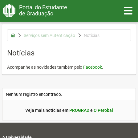
Portal do Estudante
Toggle
de Graduação
Serviços sem Autenticação
Notícias
Notícias
Acompanhe as novidades também pelo
Facebook
.
Nenhum registro encontrado.
Veja mais notícias em
PROGRAD
e
O Perobal
A Universidade