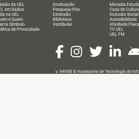
issão da UEL
Graduação
Moradia Estuda
EL em Dados
Pesquisa/Pós
Casa de Cultur
ida na UEL
Extensão
Inclusão Social
uem é Quem
Biblioteca
Acessibilidade
arca Símbolo
Vestibular
Atividade Físic
lítica de Privacidade
TV UEL
UEL FM
v. 94958 ©
Assessoria de Tecnologia de In