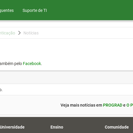
quentes
Suporte de TI
nticação
Notícias
também pelo
Facebook
.
o.
Veja mais notícias em
PROGRAD
e
O P
 Universidade
Ensino
Comunidade