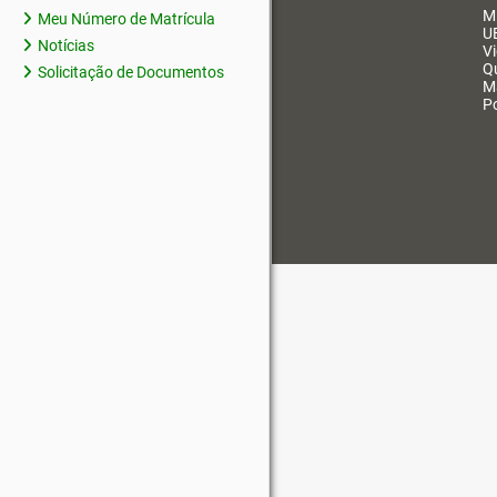
M
Meu Número de Matrícula
U
Notícias
V
Q
Solicitação de Documentos
M
Po