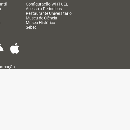
ntil
Configuração Wi-Fi UEL
a
Acesso a Periódicos
Restaurante Universitário
Museu de Ciência
a
Museu Histórico
Sebec
formação
@