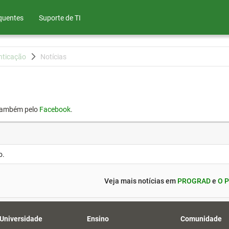
quentes
Suporte de TI
nticação
Notícias
também pelo
Facebook
.
o.
Veja mais notícias em
PROGRAD
e
O P
 Universidade
Ensino
Comunidade