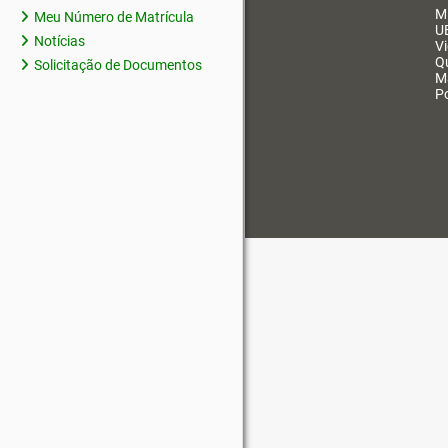
M
Meu Número de Matrícula
U
Notícias
V
Q
Solicitação de Documentos
M
Po