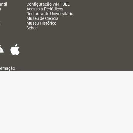
ntil
Configuração Wi-Fi UEL
a
Acesso a Periódicos
Restaurante Universitário
Museu de Ciência
a
Museu Histórico
Sebec
formação
@