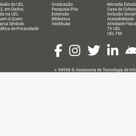
issão da UEL
Graduação
Moradia Estuda
EL em Dados
Pesquisa/Pós
Casa de Cultur
ida na UEL
Extensão
Inclusão Social
uem é Quem
Biblioteca
Acessibilidade
arca Símbolo
Vestibular
Atividade Físic
lítica de Privacidade
TV UEL
UEL FM
v. 94958 ©
Assessoria de Tecnologia de In