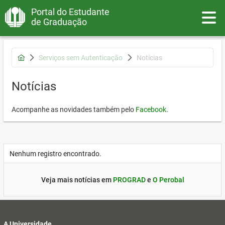
Portal do Estudante
Toggle
de Graduação
Serviços sem Autenticação
Notícias
Notícias
Acompanhe as novidades também pelo
Facebook
.
Nenhum registro encontrado.
Veja mais notícias em
PROGRAD
e
O Perobal
A Universidade