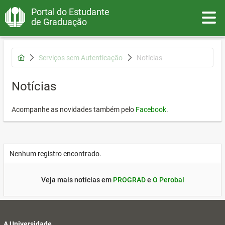
Portal do Estudante
Toggle
de Graduação
Serviços sem Autenticação
Notícias
Notícias
Acompanhe as novidades também pelo
Facebook
.
Nenhum registro encontrado.
Veja mais notícias em
PROGRAD
e
O Perobal
A Universidade