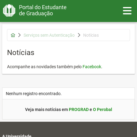
Portal do Estudante
Toggle
de Graduação
Serviços sem Autenticação
Notícias
Notícias
Acompanhe as novidades também pelo
Facebook
.
Nenhum registro encontrado.
Veja mais notícias em
PROGRAD
e
O Perobal
A Universidade