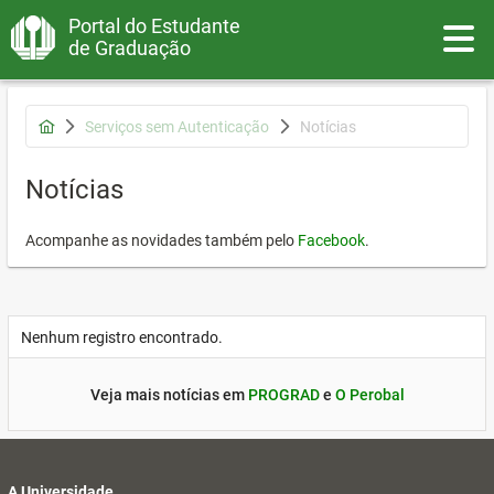
Portal do Estudante
Toggle
de Graduação
Serviços sem Autenticação
Notícias
Notícias
Acompanhe as novidades também pelo
Facebook
.
Nenhum registro encontrado.
Veja mais notícias em
PROGRAD
e
O Perobal
A Universidade