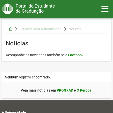
Portal do Estudante
Toggle
de Graduação
Serviços sem Autenticação
Notícias
Notícias
Acompanhe as novidades também pelo
Facebook
.
Nenhum registro encontrado.
Veja mais notícias em
PROGRAD
e
O Perobal
A Universidade