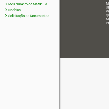
M
Meu Número de Matrícula
U
Notícias
V
Q
Solicitação de Documentos
M
Po