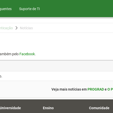
quentes
Suporte de TI
nticação
Notícias
também pelo
Facebook
.
o.
Veja mais notícias em
PROGRAD
e
O P
 Universidade
Ensino
Comunidade