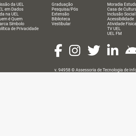
issão da UEL
Graduação
Moradia Estuda
EL em Dados
Pesquisa/Pós
Casa de Cultur
ida na UEL
Extensão
Inclusão Social
uem é Quem
Biblioteca
Acessibilidade
arca Símbolo
Vestibular
Atividade Físic
lítica de Privacidade
TV UEL
UEL FM
v. 94958 ©
Assessoria de Tecnologia de In