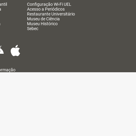
ntil
Configuração Wi-Fi UEL
a
Acesso a Periódicos
Restaurante Universitário
Museu de Ciência
a
Museu Histórico
Sebec
formação
@