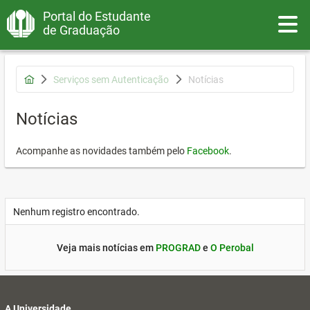
Portal do Estudante
Toggle
de Graduação
Serviços sem Autenticação
Notícias
Notícias
Acompanhe as novidades também pelo
Facebook
.
Nenhum registro encontrado.
Veja mais notícias em
PROGRAD
e
O Perobal
A Universidade