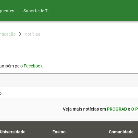
quentes
Suporte de TI
nticação
Notícias
também pelo
Facebook
.
o.
Veja mais notícias em
PROGRAD
e
O P
 Universidade
Ensino
Comunidade