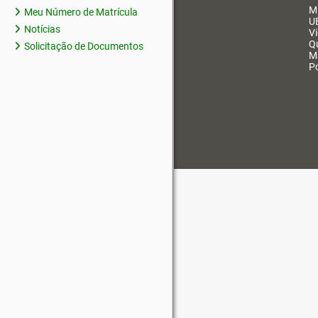
M
Meu Número de Matrícula
U
Notícias
V
Q
Solicitação de Documentos
M
Po