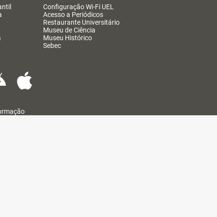
ntil
Configuração Wi-Fi UEL
a
Acesso a Periódicos
Restaurante Universitário
Museu de Ciência
a
Museu Histórico
Sebec
formação
@