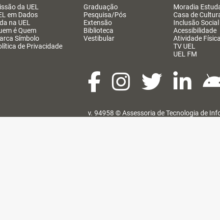
issão da UEL
Graduação
Moradia Estuda
EL em Dados
Pesquisa/Pós
Casa de Cultur
ida na UEL
Extensão
Inclusão Social
uem é Quem
Biblioteca
Acessibilidade
arca Símbolo
Vestibular
Atividade Físic
lítica de Privacidade
TV UEL
UEL FM
v. 94958 ©
Assessoria de Tecnologia de In