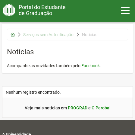
Portal do Estudante
Toggle
de Graduação
Serviços sem Autenticação
Notícias
Notícias
Acompanhe as novidades também pelo
Facebook
.
Nenhum registro encontrado.
Veja mais notícias em
PROGRAD
e
O Perobal
A Universidade