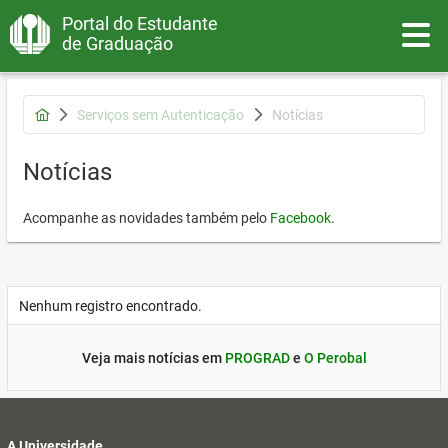
Portal do Estudante
Toggle
de Graduação
Serviços sem Autenticação
Notícias
Notícias
Acompanhe as novidades também pelo
Facebook
.
Nenhum registro encontrado.
Veja mais notícias em
PROGRAD
e
O Perobal
A Universidade