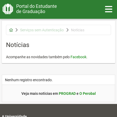
Portal do Estudante
Toggle
de Graduação
Serviços sem Autenticação
Notícias
Notícias
Acompanhe as novidades também pelo
Facebook
.
Nenhum registro encontrado.
Veja mais notícias em
PROGRAD
e
O Perobal
A Universidade