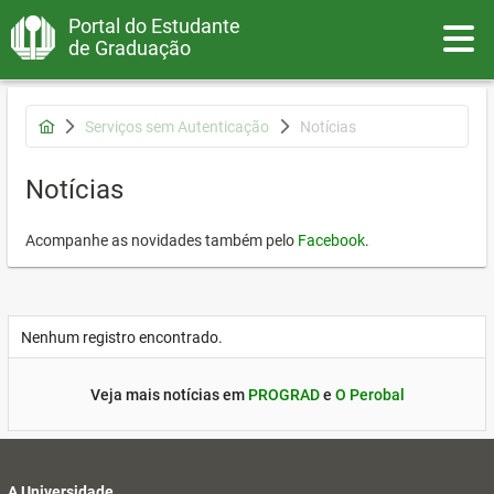
Portal do Estudante
Toggle
de Graduação
Serviços sem Autenticação
Notícias
Notícias
Acompanhe as novidades também pelo
Facebook
.
Nenhum registro encontrado.
Veja mais notícias em
PROGRAD
e
O Perobal
A Universidade