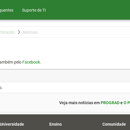
quentes
Suporte de TI
nticação
Notícias
também pelo
Facebook
.
o.
Veja mais notícias em
PROGRAD
e
O P
 Universidade
Ensino
Comunidade