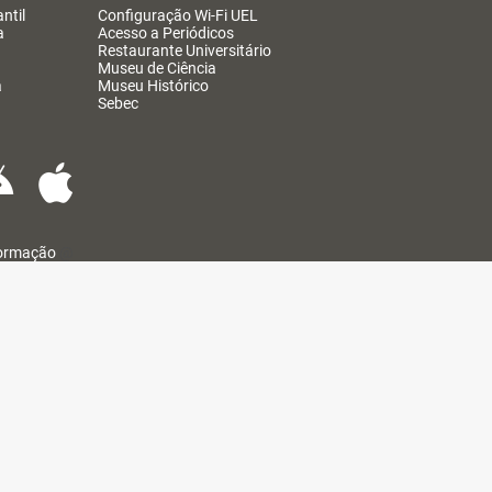
ntil
Configuração Wi-Fi UEL
a
Acesso a Periódicos
Restaurante Universitário
Museu de Ciência
a
Museu Histórico
Sebec
formação
@