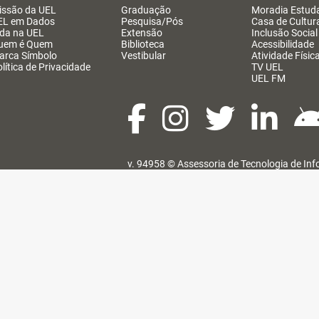
issão da UEL
Graduação
Moradia Estuda
EL em Dados
Pesquisa/Pós
Casa de Cultur
ida na UEL
Extensão
Inclusão Social
uem é Quem
Biblioteca
Acessibilidade
arca Símbolo
Vestibular
Atividade Físic
lítica de Privacidade
TV UEL
UEL FM
v. 94958 ©
Assessoria de Tecnologia de In