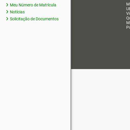
M
Meu Número de Matrícula
U
Notícias
V
Q
Solicitação de Documentos
M
Po