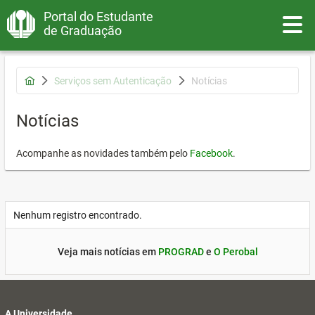
Portal do Estudante
Toggle
de Graduação
Serviços sem Autenticação
Notícias
Notícias
Acompanhe as novidades também pelo
Facebook
.
Nenhum registro encontrado.
Veja mais notícias em
PROGRAD
e
O Perobal
A Universidade