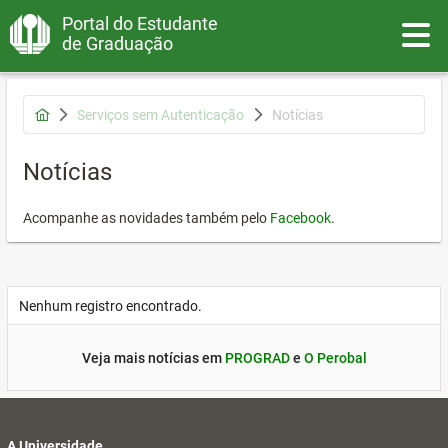
Portal do Estudante
Toggle
de Graduação
Serviços sem Autenticação
Notícias
Notícias
Acompanhe as novidades também pelo
Facebook
.
Nenhum registro encontrado.
Veja mais notícias em
PROGRAD
e
O Perobal
A Universidade