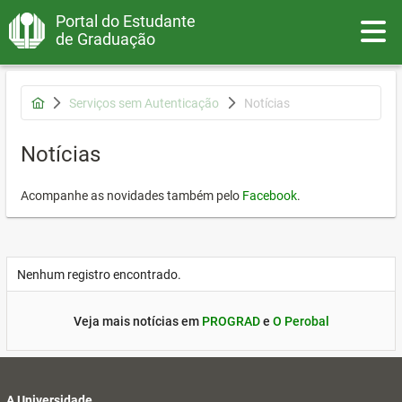
Portal do Estudante
Toggle
de Graduação
Serviços sem Autenticação
Notícias
Notícias
Acompanhe as novidades também pelo
Facebook
.
Nenhum registro encontrado.
Veja mais notícias em
PROGRAD
e
O Perobal
A Universidade