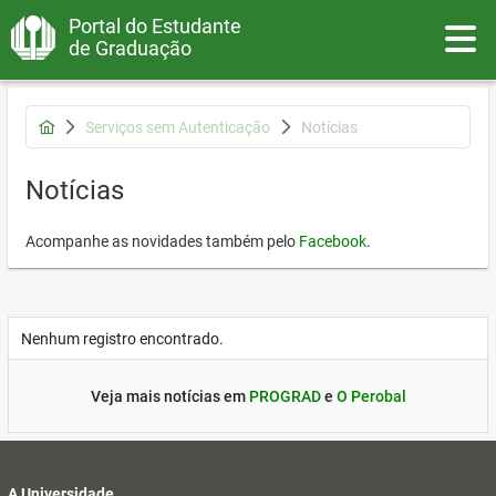
Portal do Estudante
Toggle
de Graduação
Serviços sem Autenticação
Notícias
Notícias
Acompanhe as novidades também pelo
Facebook
.
Nenhum registro encontrado.
Veja mais notícias em
PROGRAD
e
O Perobal
A Universidade