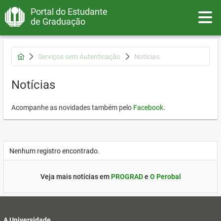
Portal do Estudante
Toggle
de Graduação
Serviços sem Autenticação
Notícias
Notícias
Acompanhe as novidades também pelo
Facebook
.
Nenhum registro encontrado.
Veja mais notícias em
PROGRAD
e
O Perobal
A Universidade