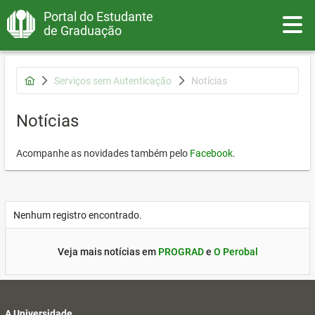
Portal do Estudante
Toggle
de Graduação
Serviços sem Autenticação
Notícias
Notícias
Acompanhe as novidades também pelo
Facebook
.
Nenhum registro encontrado.
Veja mais notícias em
PROGRAD
e
O Perobal
A Universidade