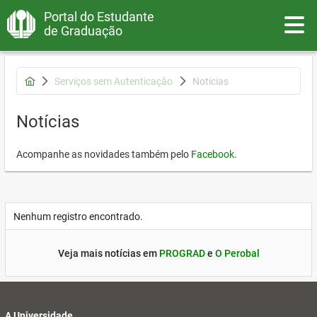
Portal do Estudante
Toggle
de Graduação
Serviços sem Autenticação
Notícias
Notícias
Acompanhe as novidades também pelo
Facebook
.
Nenhum registro encontrado.
Veja mais notícias em
PROGRAD
e
O Perobal
A Universidade