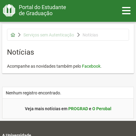
Portal do Estudante
Toggle
de Graduação
Serviços sem Autenticação
Notícias
Notícias
Acompanhe as novidades também pelo
Facebook
.
Nenhum registro encontrado.
Veja mais notícias em
PROGRAD
e
O Perobal
A Universidade