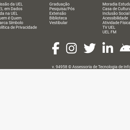
issão da UEL
Graduação
Moradia Estuda
EL em Dados
Pesquisa/Pós
Casa de Cultur
ida na UEL
Extensão
Inclusão Social
uem é Quem
Biblioteca
Acessibilidade
arca Símbolo
Vestibular
Atividade Físic
lítica de Privacidade
TV UEL
UEL FM
v. 94958 ©
Assessoria de Tecnologia de In