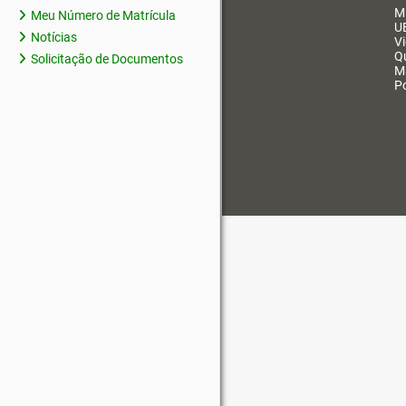
M
Meu Número de Matrícula
U
Notícias
V
Q
Solicitação de Documentos
M
Po