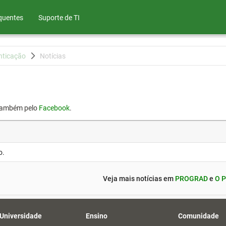
quentes
Suporte de TI
nticação
Notícias
também pelo
Facebook
.
o.
Veja mais notícias em
PROGRAD
e
O P
 Universidade
Ensino
Comunidade