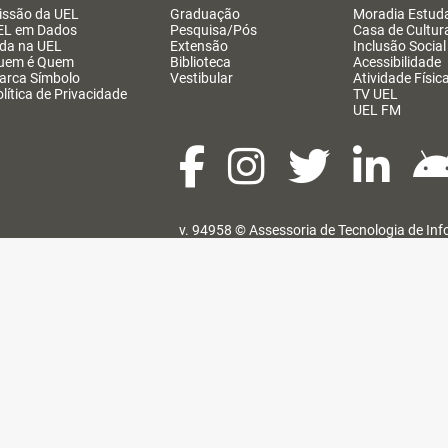
issão da UEL
Graduação
Moradia Estuda
EL em Dados
Pesquisa/Pós
Casa de Cultur
ida na UEL
Extensão
Inclusão Social
uem é Quem
Biblioteca
Acessibilidade
arca Símbolo
Vestibular
Atividade Físic
lítica de Privacidade
TV UEL
UEL FM
v. 94958 ©
Assessoria de Tecnologia de In