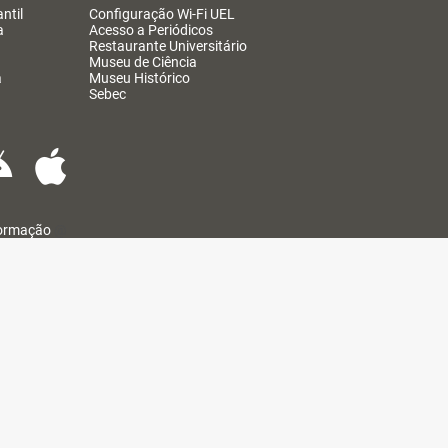
ntil
Configuração Wi-Fi UEL
a
Acesso a Periódicos
Restaurante Universitário
Museu de Ciência
a
Museu Histórico
Sebec
formação
@