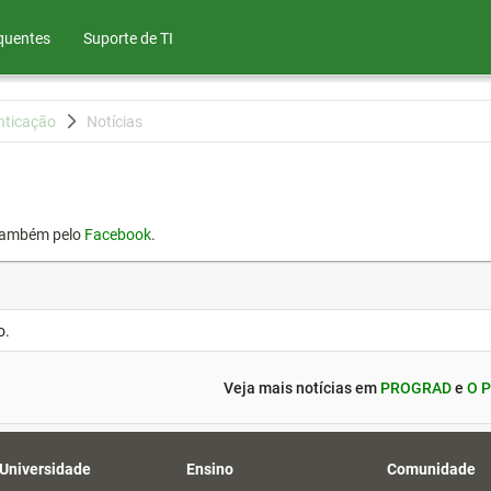
quentes
Suporte de TI
nticação
Notícias
também pelo
Facebook
.
o.
Veja mais notícias em
PROGRAD
e
O P
 Universidade
Ensino
Comunidade