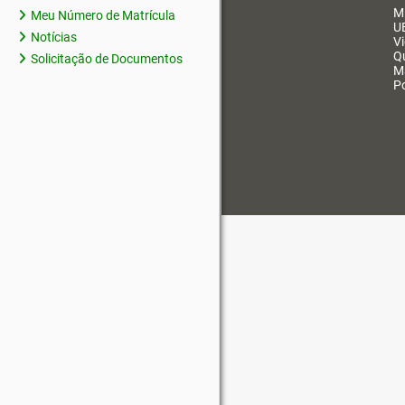
M
Meu Número de Matrícula
U
Notícias
V
Q
Solicitação de Documentos
M
Po