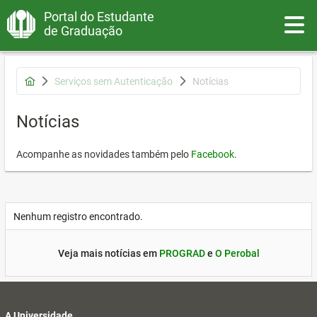
Portal do Estudante
Toggle
de Graduação
Serviços sem Autenticação
Notícias
Notícias
Acompanhe as novidades também pelo
Facebook
.
Nenhum registro encontrado.
Veja mais notícias em
PROGRAD
e
O Perobal
A Universidade