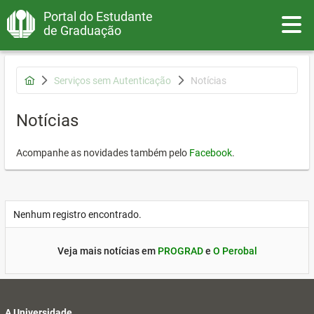
Portal do Estudante
Toggle
de Graduação
Serviços sem Autenticação
Notícias
Notícias
Acompanhe as novidades também pelo
Facebook
.
Nenhum registro encontrado.
Veja mais notícias em
PROGRAD
e
O Perobal
A Universidade