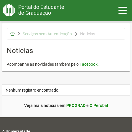
Portal do Estudante
Toggle
de Graduação
Serviços sem Autenticação
Notícias
Notícias
Acompanhe as novidades também pelo
Facebook
.
Nenhum registro encontrado.
Veja mais notícias em
PROGRAD
e
O Perobal
A Universidade