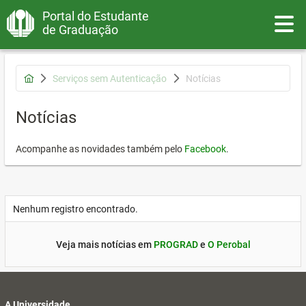
Portal do Estudante
Toggle
de Graduação
Serviços sem Autenticação
Notícias
Notícias
Acompanhe as novidades também pelo
Facebook
.
Nenhum registro encontrado.
Veja mais notícias em
PROGRAD
e
O Perobal
A Universidade