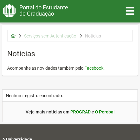
Portal do Estudante
Toggle
de Graduação
Serviços sem Autenticação
Notícias
Notícias
Acompanhe as novidades também pelo
Facebook
.
Nenhum registro encontrado.
Veja mais notícias em
PROGRAD
e
O Perobal
A Universidade