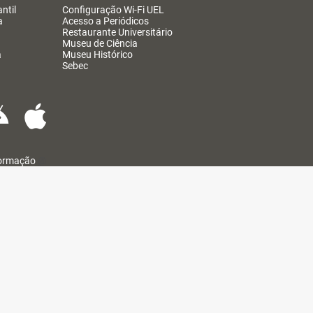
ntil
Configuração Wi-Fi UEL
a
Acesso a Periódicos
Restaurante Universitário
Museu de Ciência
a
Museu Histórico
Sebec
formação
@