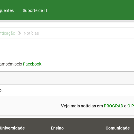
quentes
Suporte de TI
nticação
Notícias
também pelo
Facebook
.
o.
Veja mais notícias em
PROGRAD
e
O P
 Universidade
Ensino
Comunidade