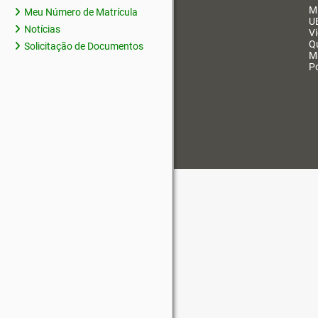
M
Meu Número de Matrícula
U
Notícias
V
Q
Solicitação de Documentos
M
Po