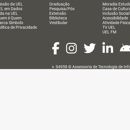
issão da UEL
Graduação
Moradia Estuda
EL em Dados
Pesquisa/Pós
Casa de Cultur
ida na UEL
Extensão
Inclusão Social
uem é Quem
Biblioteca
Acessibilidade
arca Símbolo
Vestibular
Atividade Físic
lítica de Privacidade
TV UEL
UEL FM
v. 94958 ©
Assessoria de Tecnologia de In