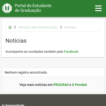
Portal do Estudante
Toggle
de Graduação
Serviços sem Autenticação
Notícias
Notícias
Acompanhe as novidades também pelo
Facebook
.
Nenhum registro encontrado.
Veja mais notícias em
PROGRAD
e
O Perobal
A Universidade