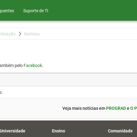
quentes
Suporte de TI
nticação
Notícias
também pelo
Facebook
.
o.
Veja mais notícias em
PROGRAD
e
O P
 Universidade
Ensino
Comunidade