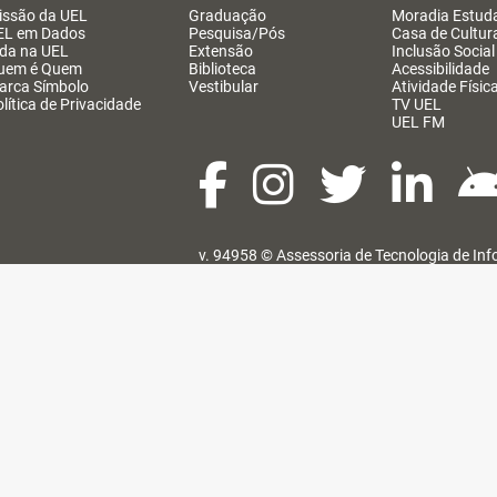
issão da UEL
Graduação
Moradia Estuda
EL em Dados
Pesquisa/Pós
Casa de Cultur
ida na UEL
Extensão
Inclusão Social
uem é Quem
Biblioteca
Acessibilidade
arca Símbolo
Vestibular
Atividade Físic
lítica de Privacidade
TV UEL
UEL FM
v. 94958 ©
Assessoria de Tecnologia de In