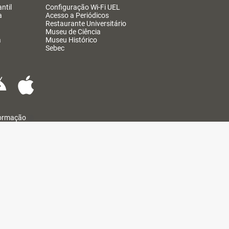
ntil
Configuração Wi-Fi UEL
a
Acesso a Periódicos
Restaurante Universitário
Museu de Ciência
a
Museu Histórico
Sebec
formação
@