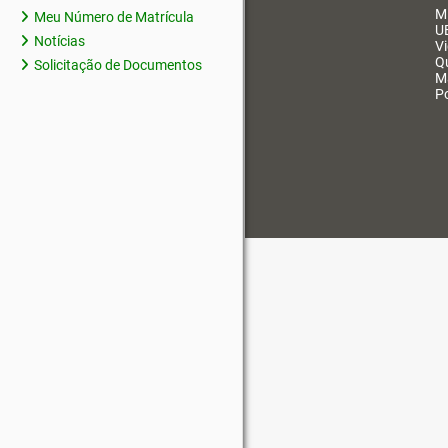
M
Meu Número de Matrícula
U
Notícias
V
Q
Solicitação de Documentos
M
Po