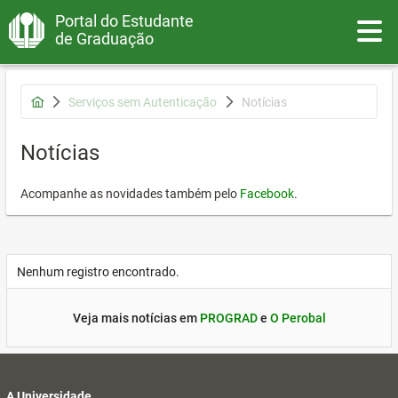
Portal do Estudante
Toggle
de Graduação
Serviços sem Autenticação
Notícias
Notícias
Acompanhe as novidades também pelo
Facebook
.
Nenhum registro encontrado.
Veja mais notícias em
PROGRAD
e
O Perobal
A Universidade