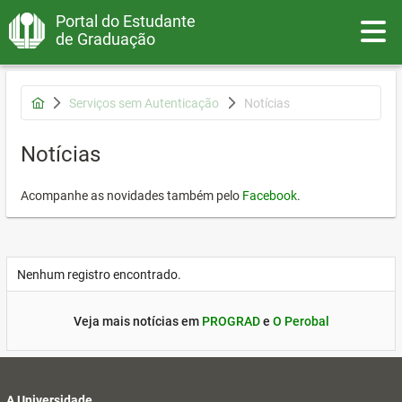
Portal do Estudante
Toggle
de Graduação
Serviços sem Autenticação
Notícias
Notícias
Acompanhe as novidades também pelo
Facebook
.
Nenhum registro encontrado.
Veja mais notícias em
PROGRAD
e
O Perobal
A Universidade