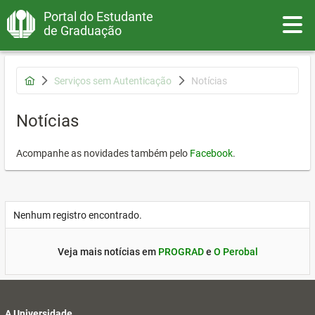
Portal do Estudante
Toggle
de Graduação
Serviços sem Autenticação
Notícias
Notícias
Acompanhe as novidades também pelo
Facebook
.
Nenhum registro encontrado.
Veja mais notícias em
PROGRAD
e
O Perobal
A Universidade