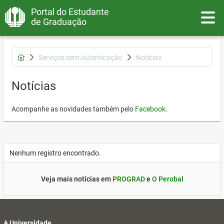
Portal do Estudante
Toggle
de Graduação
Serviços sem Autenticação
Notícias
Notícias
Acompanhe as novidades também pelo
Facebook
.
Nenhum registro encontrado.
Veja mais notícias em
PROGRAD
e
O Perobal
A Universidade