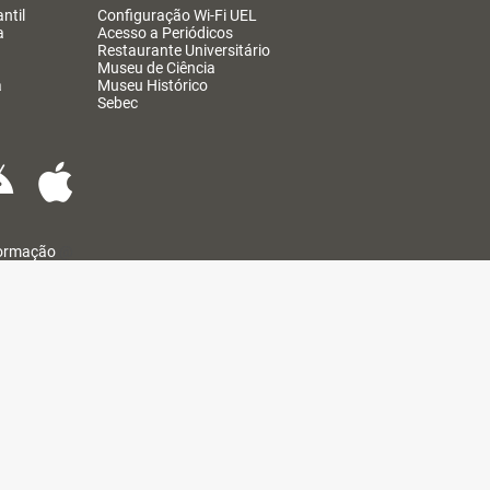
ntil
Configuração Wi-Fi UEL
a
Acesso a Periódicos
Restaurante Universitário
Museu de Ciência
a
Museu Histórico
Sebec
formação
@