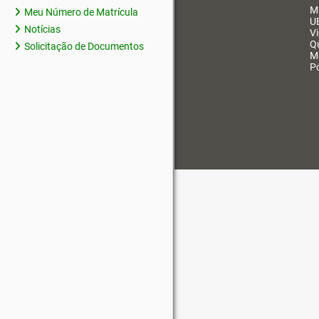
M
Meu Número de Matrícula
U
Notícias
V
Q
Solicitação de Documentos
M
Po