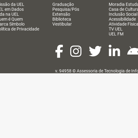
issão da UEL
Graduação
Moradia Estuda
EL em Dados
Pesquisa/Pós
Casa de Cultur
ida na UEL
Extensão
Inclusão Social
uem é Quem
Biblioteca
Acessibilidade
arca Símbolo
Vestibular
Atividade Físic
lítica de Privacidade
TV UEL
UEL FM
v. 94958 ©
Assessoria de Tecnologia de In