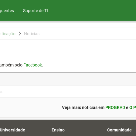
quentes
Suporte de TI
nticação
Notícias
também pelo
Facebook
.
o.
Veja mais notícias em
PROGRAD
e
O P
 Universidade
Ensino
Comunidade