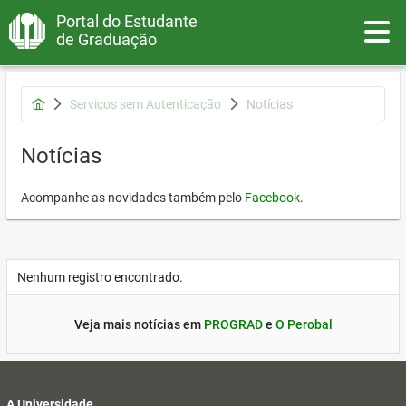
Portal do Estudante
Toggle
de Graduação
Serviços sem Autenticação
Notícias
Notícias
Acompanhe as novidades também pelo
Facebook
.
Nenhum registro encontrado.
Veja mais notícias em
PROGRAD
e
O Perobal
A Universidade