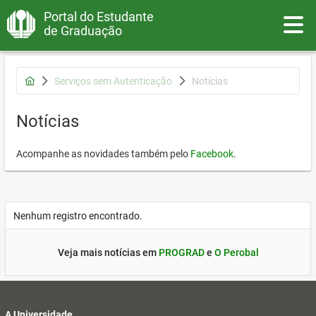
Portal do Estudante
Toggle
de Graduação
Serviços sem Autenticação
Notícias
Notícias
Acompanhe as novidades também pelo
Facebook
.
Nenhum registro encontrado.
Veja mais notícias em
PROGRAD
e
O Perobal
A Universidade