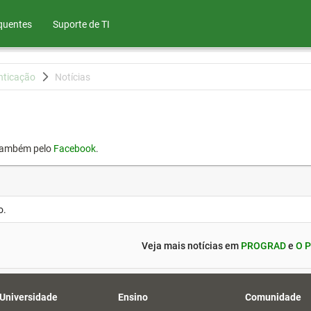
quentes
Suporte de TI
nticação
Notícias
também pelo
Facebook
.
o.
Veja mais notícias em
PROGRAD
e
O P
 Universidade
Ensino
Comunidade