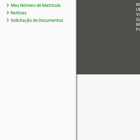
M
Meu Número de Matrícula
U
Notícias
V
Q
Solicitação de Documentos
M
Po