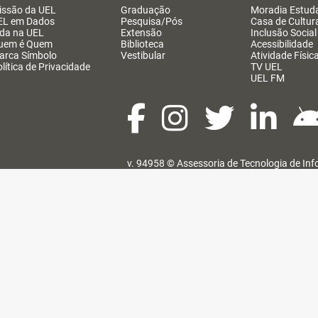
issão da UEL
Graduação
Moradia Estuda
EL em Dados
Pesquisa/Pós
Casa de Cultur
ida na UEL
Extensão
Inclusão Social
uem é Quem
Biblioteca
Acessibilidade
arca Símbolo
Vestibular
Atividade Físic
lítica de Privacidade
TV UEL
UEL FM
v. 94958 ©
Assessoria de Tecnologia de In