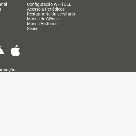
ntil
Configuração Wi-Fi UEL
a
Acesso a Periódicos
Restaurante Universitário
Museu de Ciência
a
Museu Histórico
Sebec
formação
@