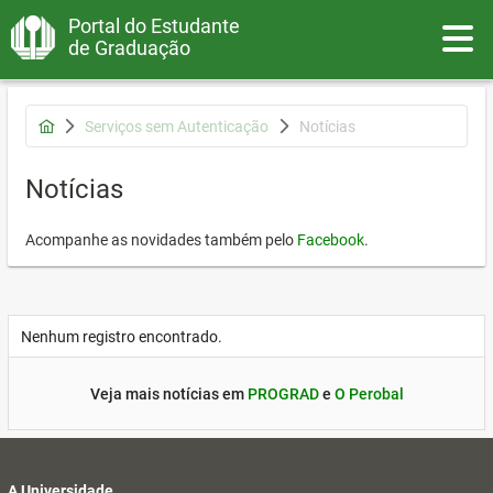
Portal do Estudante
Toggle
de Graduação
Serviços sem Autenticação
Notícias
Notícias
Acompanhe as novidades também pelo
Facebook
.
Nenhum registro encontrado.
Veja mais notícias em
PROGRAD
e
O Perobal
A Universidade