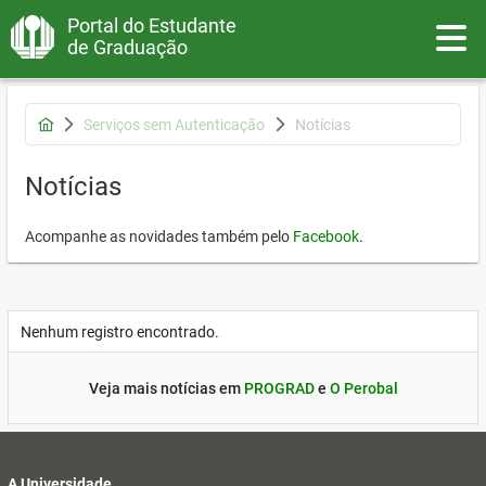
Portal do Estudante
Toggle
de Graduação
Serviços sem Autenticação
Notícias
Notícias
Acompanhe as novidades também pelo
Facebook
.
Nenhum registro encontrado.
Veja mais notícias em
PROGRAD
e
O Perobal
A Universidade