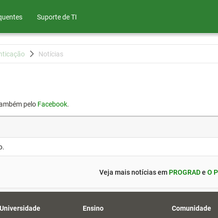
quentes
Suporte de TI
nticação
Notícias
também pelo
Facebook
.
o.
Veja mais notícias em
PROGRAD
e
O P
 Universidade
Ensino
Comunidade