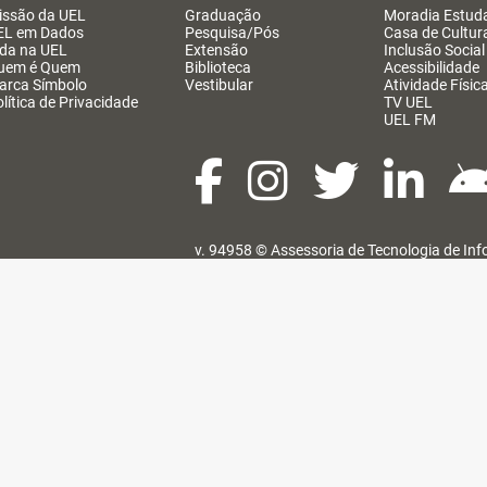
issão da UEL
Graduação
Moradia Estuda
EL em Dados
Pesquisa/Pós
Casa de Cultur
ida na UEL
Extensão
Inclusão Social
uem é Quem
Biblioteca
Acessibilidade
arca Símbolo
Vestibular
Atividade Físic
lítica de Privacidade
TV UEL
UEL FM
v. 94958 ©
Assessoria de Tecnologia de In