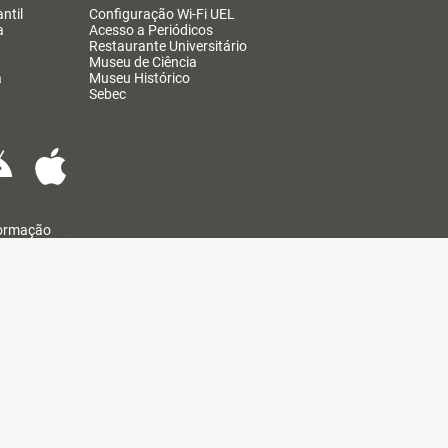
ntil
Configuração Wi-Fi UEL
a
Acesso a Periódicos
Restaurante Universitário
Museu de Ciência
a
Museu Histórico
Sebec
formação
@