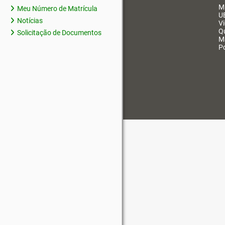
M
Meu Número de Matrícula
U
Notícias
V
Q
Solicitação de Documentos
M
Po